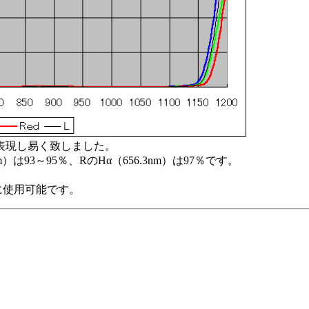
m)を表現し易く致しました。
）は93～95％、RのHα（656.3nm）は97％です。
に使用可能です。