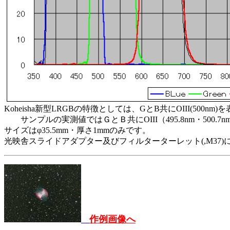
Koheisha新型LRGBの特徴としては、GとB共にOIII(500n
サンプルの実測値ではＧとＢ共にOIII（495.8nm・500.7nm
サイズはφ35.5mm・厚さ1mmのみです。
光映舎スライドアダプター及びフィルターターレット(,M37)
作例画像へ