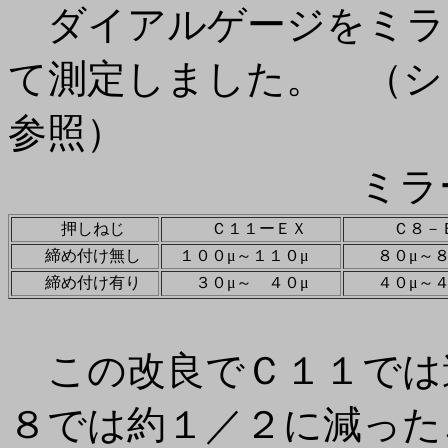
ダイアルゲージをミラ
て測定しました。 （シ
参照）
ミラー外周
押しねじ
Ｃ１１ーＥＸ
Ｃ８－Ｅ
締め付け無し
１００μ～１１０μ
８０μ～
締め付け有り
３０μ～ ４０μ
４０μ～
この改良でＣ１１では
８では約１／２に減った