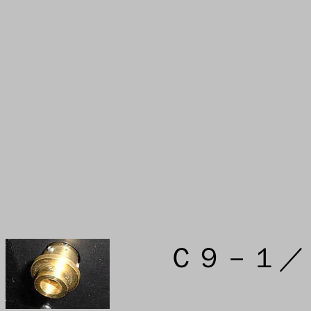
Ｃ９－１／