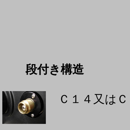
段付き構造
Ｃ１４又はＣ