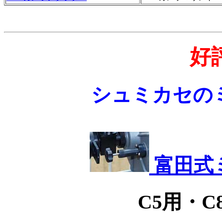
好
シュミカセの
富田式
C5用・C8