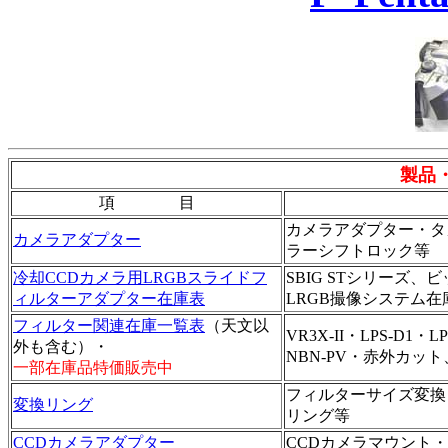
製品
項 目
カメラアダプター・タ
カメラアダプター
ラーシフトロック等
冷却CCDカメラ用LRGBスライドフ
SBIG STシリーズ、
ィルターアダプター在庫表
LRGB撮像システム在
フィルター関連在庫一覧表
（天文以
VR3X-II・LPS-D1
外も含む）・
NBN-PV・赤外カ
一部在庫品特価販売中
フィルターサイズ変換
変換リング
リング等
CCDカメラアダプター
CCDカメラマウント