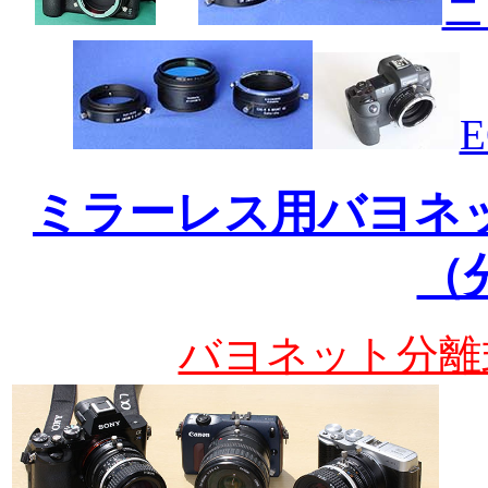
ニ
ミラーレス用バヨネ
（
バヨネット分離